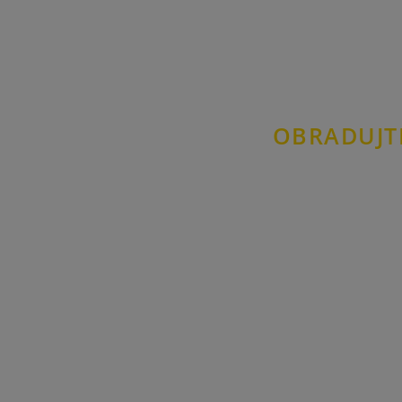
NAJBOLJ
OLIMAS
OBRADUJT