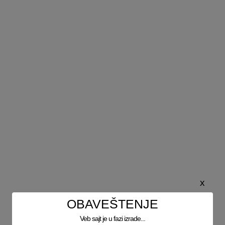
x
OBAVEŠTENJE
Veb sajt je u fazi izrade...